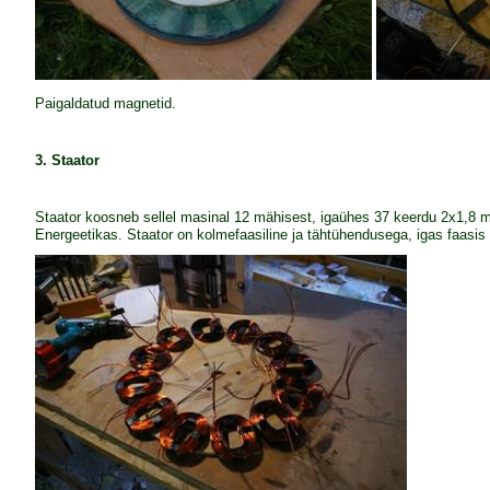
Paigaldatud magnetid.
3. Staator
Staator koosneb sellel masinal 12 mähisest, igaühes 37 keerdu 2x1,8
Energeetikas. Staator on kolmefaasiline ja tähtühendusega, igas faasis 