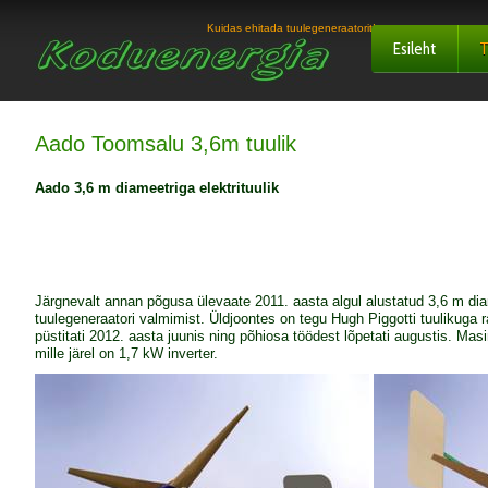
Kuidas ehitada tuulegeneraatorit!
Esileht
T
Aado Toomsalu 3,6m tuulik
Aado 3,6 m diameetriga elektrituulik
Järgnevalt annan põgusa ülevaate 2011. aasta algul alustatud 3,6 m diam
tuulegeneraatori valmimist. Üldjoontes on tegu Hugh Piggotti tuulikuga
püstitati 2012. aasta juunis ning põhiosa töödest lõpetati augustis. Ma
mille järel on 1,7 kW inverter.