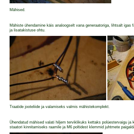
Mähised.
Mähiste ühendamine käis analoogselt vana generaatoriga, lihtsalt igas f
ja lisatakistuse ohtu.
Traatide jooteliide ja valamiseks valmis mähistekomplekt.
Ühendatud mähised valati hiljem terviklikuks kettaks polüestervaigu ja k
staatori kinnitamiseks raamile ja M6 poltidest klemmid juhtmete paigal