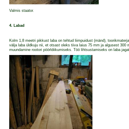
Valmis staator.
4. Labad
Kolm 1,8 meetri pikkust laba on tehtud liimpuidust (mänd), toorikmater
välja laba üldkuju nii, et otsast oleks tiiva laius 75 mm ja algusest 30
muundamine rootori pöörldiikumiseks. Töö lihtsustamiseks on laba jagat