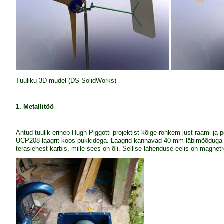
Tuuliku 3D-mudel (DS SolidWorks)
1. Metallitöö
Antud tuulik erineb Hugh Piggotti projektist kõige rohkem just raami ja 
UCP208 laagrit koos pukkidega. Laagrid kannavad 40 mm läbimõõduga tera
teraslehest karbis, mille sees on õli. Sellise lahenduse eelis on magnetroo