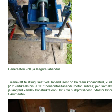
Generaatori võlli ja laagrite lahendus.
Tulenevalt teistsugusest võlli lahendusest on ka raam kohandatud, kuid 
(20° vertikaalsihis ja 115° horisontaaltasandil rootori suhtes) jäid sa
ja laagreid kandev konstruktsioon 50x50x4 nurkprofiilidest. Staator kinni
Hammerite
-i.