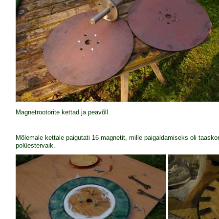
Magnetrootorite kettad ja peavõll.
Mõlemale kettale paigutati 16 magnetit, mille paigaldamiseks oli taaskord
polüestervaik.