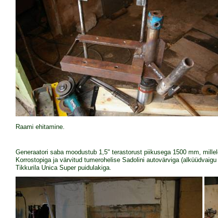
Raami ehitamine.
Generaatori saba moodustub 1,5" terastorust piikusega 1500 mm, millel
Korrostopiga ja värvitud tumerohelise Sadolini autovärviga (alküüdvaigu
Tikkurila Unica Super puidulakiga.