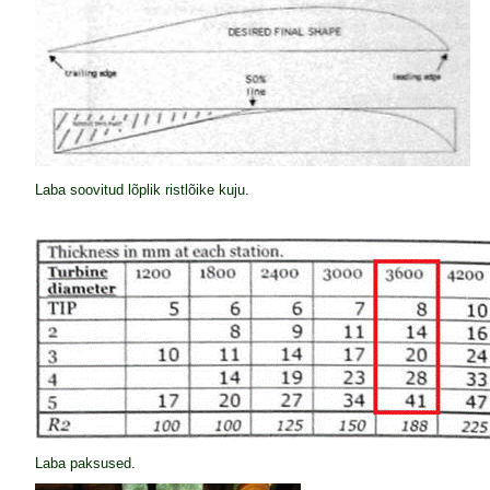
Laba soovitud lõplik ristlõike kuju.
Laba paksused.