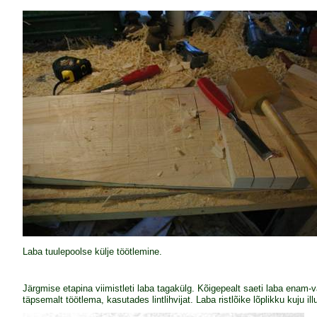
Laba tuulepoolse külje töötlemine.
Järgmise etapina viimistleti laba tagakülg. Kõigepealt saeti laba enam-v
täpsemalt töötlema, kasutades lintlihvijat. Laba ristlõike lõplikku kuju ill