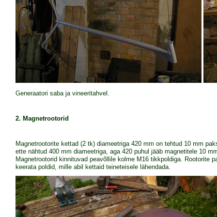
Generaatori saba ja vineeritahvel.
2. Magnetrootorid
Magnetrootorite kettad (2 tk) diameetriga 420 mm on tehtud 10 mm paksu
ette nähtud 400 mm diameetriga, aga 420 puhul jääb magnetitele 10 mm 
Magnetrootorid kinnituvad peavõllile kolme M16 tikkpoldiga. Rootorite
keerata poldid, mille abil kettaid teineteisele lähendada.