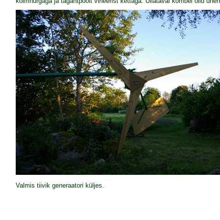
kolmnurgaga ja tagantpoolt vineerist kettaga. Üllataval kombel olid ühen
Valmis tiivik generaatori küljes.